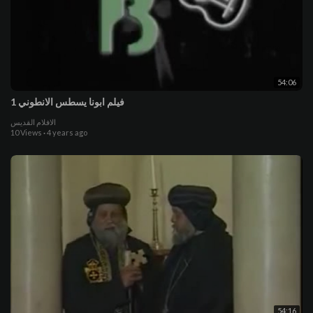
54:06
فيلم ابونا يسطس الانطوني 1
الافلام القديس
10 Views
·
4 years ago
54:16