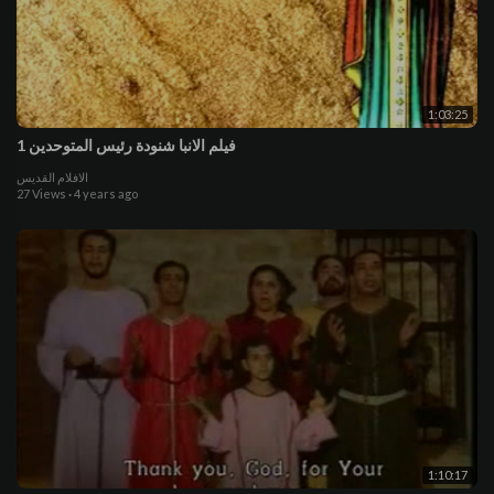
1:03:25
فيلم الانبا شنودة رئيس المتوحدين 1
الافلام القديس
27 Views
·
4 years ago
1:10:17