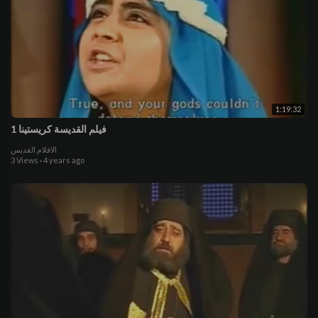
1:19:32
فيلم القديسة كريستينا 1
الافلام القديس
3 Views
·
4 years ago