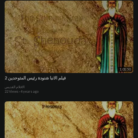
1:01:50
فيلم الانبا شنودة رئيس المتوحدين 2
الافلام القديس
22 Views
·
4 years ago