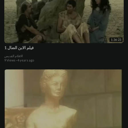
1:36:23
فيلم الابن الضال 1
الافلام القديس
9 Views
·
4 years ago