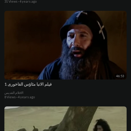
31 Views
·
4 years ago
46:53
فيلم الانبا مثاؤس الفاخورى 1
الافلام القديس
8 Views
·
4 years ago