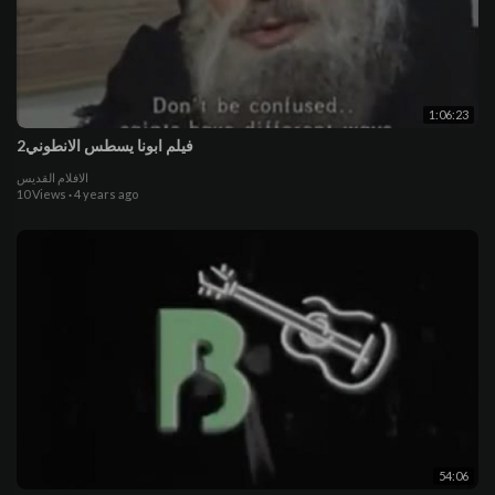
1:06:23
فيلم ابونا يسطس الانطوني2
الافلام القديس
10 Views
·
4 years ago
54:06