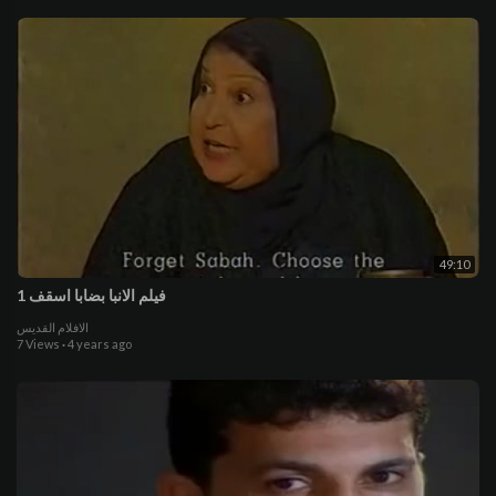
49:10
فيلم الانبا بضابا اسقف 1
الافلام القديس
7 Views
·
4 years ago