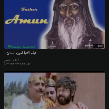
1:08:05
فيلم الانبا امون السائح 1
الافلام القديس
23 Views
·
4 years ago