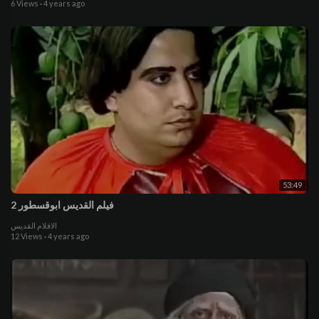
6 Views
·
4 years ago
53:49
فيلم القديس ابوقسطور 2
الافلام القديس
12 Views
·
4 years ago