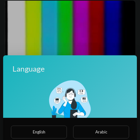
Language
1:58:16
فيلم الانبا باخوميوس اب الشركة 1
الافلام القديس
14 Views
·
4 years ago
English
Arabic